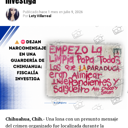
investiga
Saneamiento, Alan Falomir, y el diputado Alfredo
Chávez.
Publicado
hace 1 mes
en
julio 9, 2026
Por
Lety Villarreal
Se espera que en los próximos días el Gobierno del
Estado confirme oficialmente la separación de Rafael
Loera y anuncie quién asumirá la titularidad de la
Secretaría de Desarrollo Humano y Bien Común.
Chihuahua, Chih.-
Una lona con un presunto mensaje
del crimen organizado fue localizada durante la