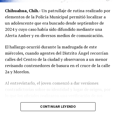
Chihuahua, Chih.-
Un patrullaje de rutina realizado por
elementos de la Policía Municipal permitió localizar a
un adolescente que era buscado desde septiembre de
2024 y cuyo caso había sido difundido mediante una
Alerta Amber y en diversos medios de comunicación.
El hallazgo ocurrió durante la madrugada de este
miércoles, cuando agentes del Distrito Ángel recorrían
calles del Centro de la ciudad y observaron a un menor
revisando contenedores de basura en el cruce de la calle
2a y Morelos.
Al entrevistarlo, el joven comenzó a dar versiones
contradictorias sobre su identidad y lugar de origen, por
lo que los oficiales realizaron una verificación de sus
datos. Fue entonces cuando confirmaron que se trataba
CONTINUAR LEYENDO
de
Axel Jovany Escobar
, de 13 años de edad, quien
contaba con una pesquisa de búsqueda vigente desde el