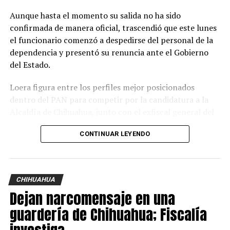
Aunque hasta el momento su salida no ha sido
confirmada de manera oficial, trascendió que este lunes
el funcionario comenzó a despedirse del personal de la
dependencia y presentó su renuncia ante el Gobierno
del Estado.
Loera figura entre los perfiles mejor posicionados
dentro del PAN para competir por la candidatura a la
Alcaldía de Chihuahua, junto con el exfiscal general del
Estado, César Jáuregui Moreno, quien también aparece
CONTINUAR LEYENDO
como uno de los principales aspirantes.
La definición del candidato panista aún no inicia
formalmente; sin embargo, además de Loera y Jáuregui,
CHIHUAHUA
también han sido mencionados como posibles
Dejan narcomensaje en una
contendientes el secretario General de Gobierno,
Santiago de la Peña; la diputada federal María Angélica
guardería de Chihuahua; Fiscalía
Granados; el director de la Junta Municipal de Agua y