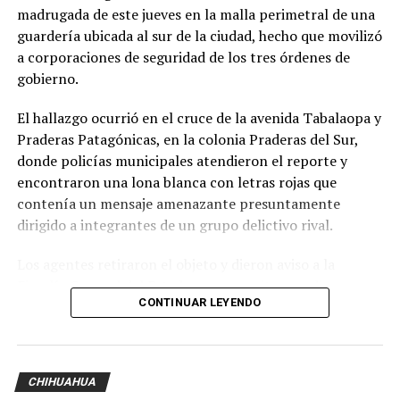
madrugada de este jueves en la malla perimetral de una
guardería ubicada al sur de la ciudad, hecho que movilizó
a corporaciones de seguridad de los tres órdenes de
gobierno.
El hallazgo ocurrió en el cruce de la avenida Tabalaopa y
Praderas Patagónicas, en la colonia Praderas del Sur,
donde policías municipales atendieron el reporte y
encontraron una lona blanca con letras rojas que
contenía un mensaje amenazante presuntamente
dirigido a integrantes de un grupo delictivo rival.
Los agentes retiraron el objeto y dieron aviso a la
Fiscalía General del Estado, cuyos peritos acudieron
CONTINUAR LEYENDO
para procesar la evidencia e iniciar la carpeta de
investigación correspondiente.
Durante las diligencias, las autoridades confirmaron que
CHIHUAHUA
en el perímetro de la guardería existen cámaras de