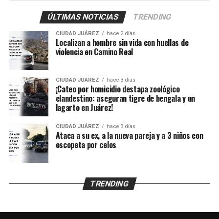
5 de septiembre de 2024.
ÚLTIMAS NOTICIAS
TRENDING
Los policías activaron de inmediato el protocolo de
CIUDAD JUÁREZ
hace 2 días
protección para menores y trasladaron al adolescente al
Localizan a hombre sin vida con huellas de
violencia en Camino Real
Centro de Detención Zona Sur, donde fue revisado por
un médico que confirmó que se encontraba en buenas
condiciones de salud.
CIUDAD JUÁREZ
hace 3 días
¡Cateo por homicidio destapa zoológico
clandestino: aseguran tigre de bengala y un
Posteriormente fue puesto a disposición de la Unidad de
lagarto en Juárez!
Niñas, Niños y Adolescentes (UNNA), mientras la
Agencia Estatal de Investigación inició los trámites para
CIUDAD JUÁREZ
hace 3 días
su reunificación con la familia y continuará con las
Ataca a su ex, a la nueva pareja y a 3 niños con
escopeta por celos
investigaciones para esclarecer qué ocurrió durante el
tiempo que permaneció desaparecido.
TRENDING