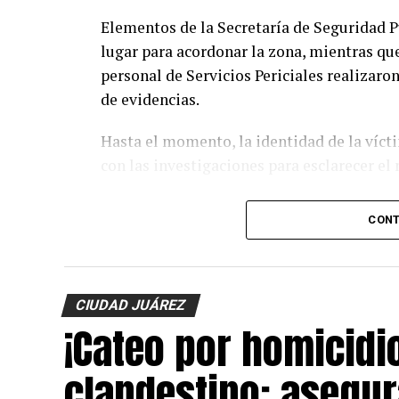
Elementos de la Secretaría de Seguridad P
lugar para acordonar la zona, mientras que
personal de Servicios Periciales realizaro
de evidencias.
Hasta el momento, la identidad de la víct
con las investigaciones para esclarecer el
CONT
CIUDAD JUÁREZ
¡Cateo por homicidi
clandestino: asegur