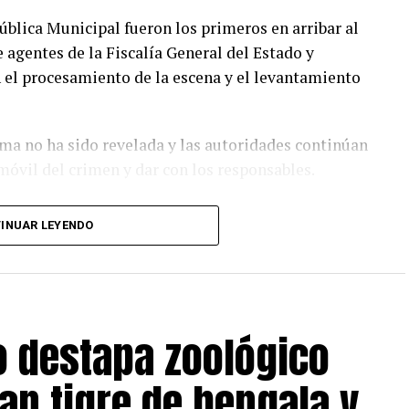
ública Municipal fueron los primeros en arribar al
 agentes de la Fiscalía General del Estado y
n el procesamiento de la escena y el levantamiento
ima no ha sido revelada y las autoridades continúan
 móvil del crimen y dar con los responsables.
INUAR LEYENDO
o destapa zoológico
an tigre de bengala y