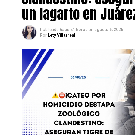
un lagarto en Juáre
Publicado
hace 21 horas
en
agosto 6, 2026
Por
Lety Villarreal