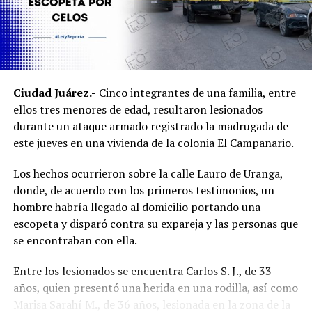
Ambiente acudió al sitio para hacerse cargo del
resguardo y atención de los ejemplares de fauna
silvestre.
Ambos inmuebles quedaron a disposición del Ministerio
Ciudad Juárez.-
Cinco integrantes de una familia, entre
Público mientras continúan las investigaciones para
ellos tres menores de edad, resultaron lesionados
esclarecer el homicidio y determinar la posible
durante un ataque armado registrado la madrugada de
participación de más personas.
este jueves en una vivienda de la colonia El Campanario.
Los hechos ocurrieron sobre la calle Lauro de Uranga,
donde, de acuerdo con los primeros testimonios, un
hombre habría llegado al domicilio portando una
escopeta y disparó contra su expareja y las personas que
se encontraban con ella.
Entre los lesionados se encuentra Carlos S. J., de 33
años, quien presentó una herida en una rodilla, así como
Marisa Sarahí M., de 36 años, lesionada en la zona de la