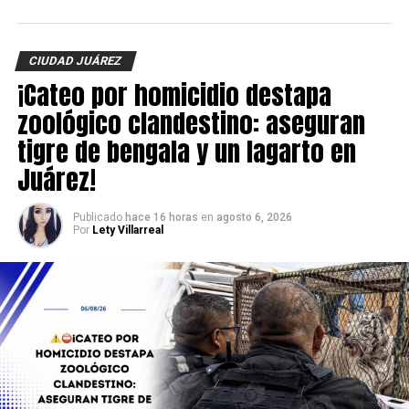
Hasta el momento, la identidad de la víctima no ha sido
revelada y las autoridades continúan con las
investigaciones para esclarecer el móvil del crimen y dar
CIUDAD JUÁREZ
con los responsables.
¡Cateo por homicidio destapa
zoológico clandestino: aseguran
tigre de bengala y un lagarto en
Juárez!
Publicado
hace 16 horas
en
agosto 6, 2026
Por
Lety Villarreal