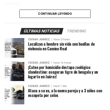
clavícula.
También fueron atendidos Damián, de 14 años; Ana, de
CONTINUAR LEYENDO
11, y Sarahí, de 9 años, quienes presentaron lesiones
provocadas presuntamente por esquirlas.
ÚLTIMAS NOTICIAS
TRENDING
El probable responsable fue identificado como Abraham
CIUDAD JUÁREZ
hace 2 horas
B., de 38 años, expareja de la mujer y presunto padre de
Localizan a hombre sin vida con huellas de
los menores, de acuerdo con información
violencia en Camino Real
proporcionada por un mando policiaco.
CIUDAD JUÁREZ
hace 16 horas
Agentes ministeriales acudieron al lugar para procesar
¡Cateo por homicidio destapa zoológico
la escena, recabar evidencias e iniciar la búsqueda del
clandestino: aseguran tigre de bengala y un
lagarto en Juárez!
presunto agresor, quien hasta el momento no ha sido
detenido.
CIUDAD JUÁREZ
hace 1 día
Ataca a su ex, a la nueva pareja y a 3 niños con
escopeta por celos