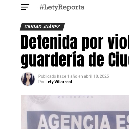
CIUDAD JUÁREZ
Detenida por vio
guardería de Ci
Publicado
hace 1 año
en
abril 10, 2025
Por
Lety Villarreal