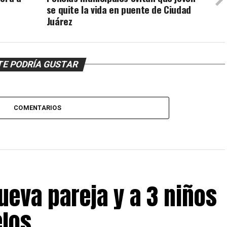
se quite la vida en puente de Ciudad
Juárez
TE PODRÍA GUSTAR
COMENTARIOS
nueva pareja y a 3 niños
elos