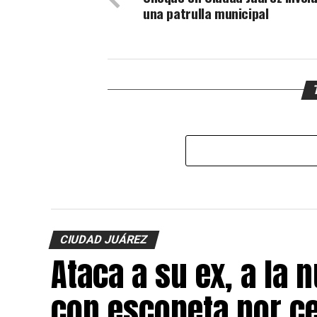
una patrulla municipal
CIUDAD JUÁREZ
Ataca a su ex, a la 
con escopeta por c