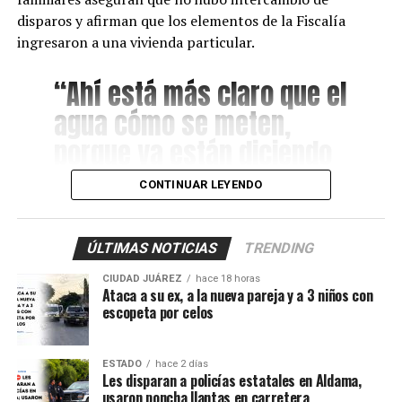
disparos y afirman que los elementos de la Fiscalía
ingresaron a una vivienda particular.
“Ahí está más claro que el
agua cómo se meten,
porque ya están diciendo
que fue una denuncia
CONTINUAR LEYENDO
anónima. Para que
también vea la ciudadanía
ÚLTIMAS NOTICIAS
TRENDING
que se meten a las casas
CIUDAD JUÁREZ
hace 18 horas
de gente normal y luego
Ataca a su ex, a la nueva pareja y a 3 niños con
escopeta por celos
los malandros, a gusto”.
ESTADO
hace 2 días
Les disparan a policías estatales en Aldama,
De acuerdo con los primeros reportes, elementos del
usaron poncha llantas en carretera