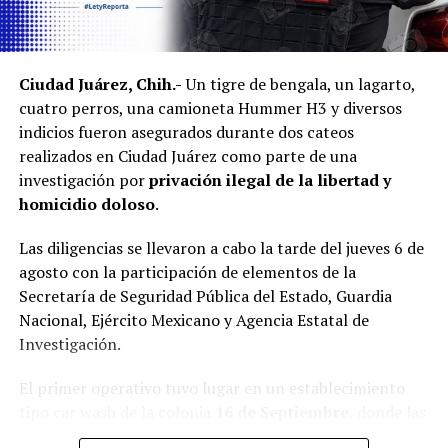
Ciudad Juárez, Chih.-
Un tigre de bengala, un lagarto,
cuatro perros, una camioneta Hummer H3 y diversos
indicios fueron asegurados durante dos cateos
realizados en Ciudad Juárez como parte de una
investigación por
privación ilegal de la libertad y
homicidio doloso
.
Las diligencias se llevaron a cabo la tarde del jueves 6 de
agosto con la participación de elementos de la
Secretaría de Seguridad Pública del Estado, Guardia
Nacional, Ejército Mexicano y Agencia Estatal de
Investigación.
El primer operativo tuvo lugar en un establecimiento
tipo car wash de la colonia
16 de Septiembre
, donde las
autoridades localizaron al tigre de bengala dentro de