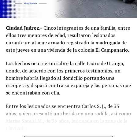
resguardo y atención de los ejemplares de fauna
silvestre.
Ambos inmuebles quedaron a disposición del Ministerio
Ciudad Juárez.-
Cinco integrantes de una familia, entre
Público mientras continúan las investigaciones para
ellos tres menores de edad, resultaron lesionados
esclarecer el homicidio y determinar la posible
durante un ataque armado registrado la madrugada de
participación de más personas.
este jueves en una vivienda de la colonia El Campanario.
Los hechos ocurrieron sobre la calle Lauro de Uranga,
donde, de acuerdo con los primeros testimonios, un
hombre habría llegado al domicilio portando una
escopeta y disparó contra su expareja y las personas que
se encontraban con ella.
Entre los lesionados se encuentra Carlos S. J., de 33
años, quien presentó una herida en una rodilla, así como
Marisa Sarahí M., de 36 años, lesionada en la zona de la
clavícula.