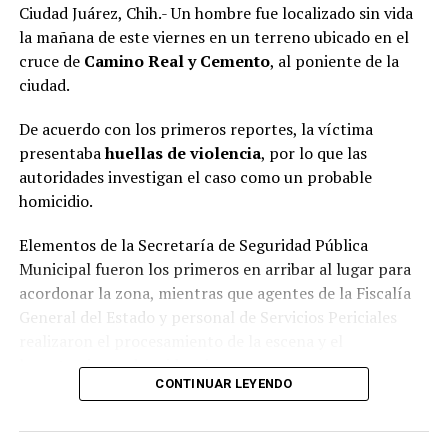
Ciudad Juárez, Chih.- Un hombre fue localizado sin vida
la mañana de este viernes en un terreno ubicado en el
cruce de
Camino Real y Cemento
, al poniente de la
ciudad.
De acuerdo con los primeros reportes, la víctima
presentaba
huellas de violencia
, por lo que las
autoridades investigan el caso como un probable
homicidio.
Elementos de la Secretaría de Seguridad Pública
Municipal fueron los primeros en arribar al lugar para
acordonar la zona, mientras que agentes de la Fiscalía
General del Estado y personal de Servicios Periciales
realizaron el procesamiento de la escena y el
levantamiento de evidencias.
CONTINUAR LEYENDO
Hasta el momento, la identidad de la víctima no ha sido
revelada y las autoridades continúan con las