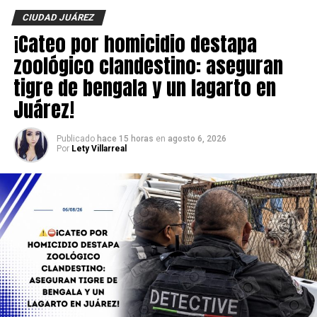
investigaciones para esclarecer el móvil del crimen y dar
CIUDAD JUÁREZ
con los responsables.
¡Cateo por homicidio destapa
zoológico clandestino: aseguran
tigre de bengala y un lagarto en
Juárez!
Publicado
hace 15 horas
en
agosto 6, 2026
Por
Lety Villarreal