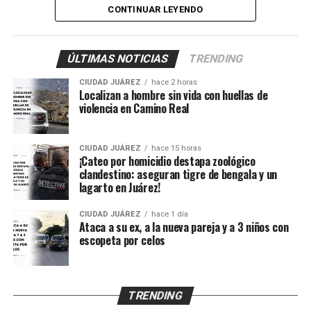
También fueron atendidos Damián, de 14 años; Ana, de
CONTINUAR LEYENDO
11, y Sarahí, de 9 años, quienes presentaron lesiones
provocadas presuntamente por esquirlas.
ÚLTIMAS NOTICIAS
TRENDING
El probable responsable fue identificado como Abraham
CIUDAD JUÁREZ
hace 2 horas
B., de 38 años, expareja de la mujer y presunto padre de
Localizan a hombre sin vida con huellas de
los menores, de acuerdo con información
violencia en Camino Real
proporcionada por un mando policiaco.
CIUDAD JUÁREZ
hace 15 horas
Agentes ministeriales acudieron al lugar para procesar
¡Cateo por homicidio destapa zoológico
la escena, recabar evidencias e iniciar la búsqueda del
clandestino: aseguran tigre de bengala y un
lagarto en Juárez!
presunto agresor, quien hasta el momento no ha sido
detenido.
CIUDAD JUÁREZ
hace 1 día
Ataca a su ex, a la nueva pareja y a 3 niños con
escopeta por celos
TRENDING