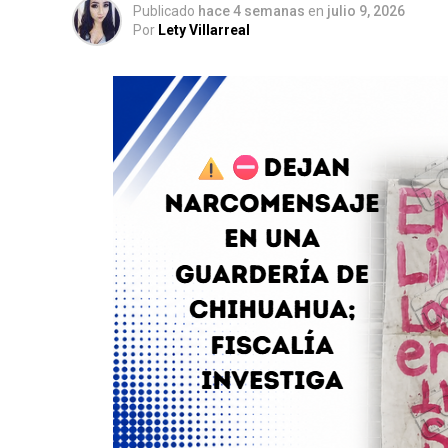
Publicado
hace 4 semanas
en
julio 9, 2026
Por
Lety Villarreal