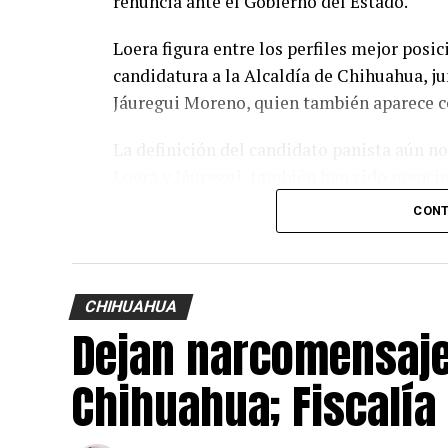
renuncia ante el Gobierno del Estado.
Loera figura entre los perfiles mejor posi
candidatura a la Alcaldía de Chihuahua, ju
Jáuregui Moreno, quien también aparece c
La definición del candidato panista aún n
Loera y Jáuregui, también han sido menci
General de Gobierno, Santiago de la Peña;
CONT
director de la Junta Municipal de Agua y 
Chávez.
Se espera que en los próximos días el Gob
CHIHUAHUA
Dejan narcomensaje
separación de Rafael Loera y anuncie quién
Desarrollo Humano y Bien Común.
Chihuahua; Fiscalía