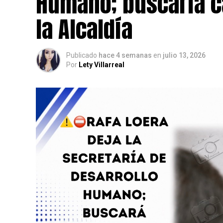
Humano; buscaría c
la Alcaldía
Publicado
hace 4 semanas
en
julio 13, 2026
Por
Lety Villarreal