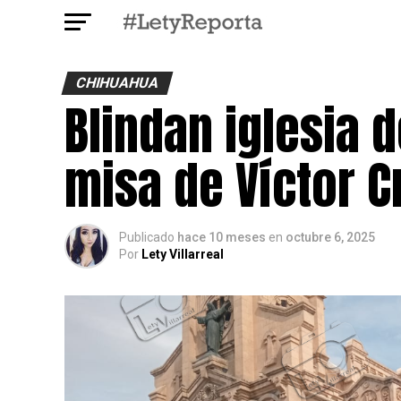
CHIHUAHUA
Blindan iglesia 
misa de Víctor C
Publicado
hace 10 meses
en
octubre 6, 2025
Por
Lety Villarreal