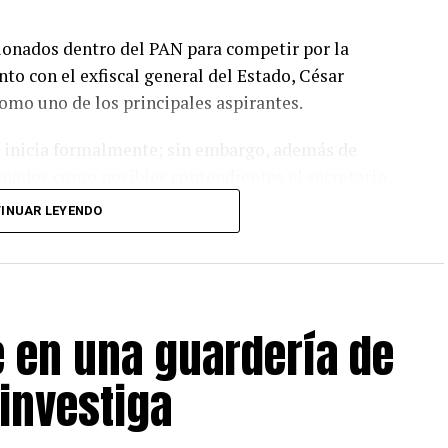
cionados dentro del PAN para competir por la
nto con el exfiscal general del Estado, César
omo uno de los principales aspirantes.
o inicia formalmente; sin embargo, además de
onados como posibles contendientes el secretario
 la diputada federal María Angélica Granados; el
INUAR LEYENDO
Saneamiento, Alan Falomir, y el diputado Alfredo
ierno del Estado confirme oficialmente la
 en una guardería de
 asumirá la titularidad de la Secretaría de
 investiga