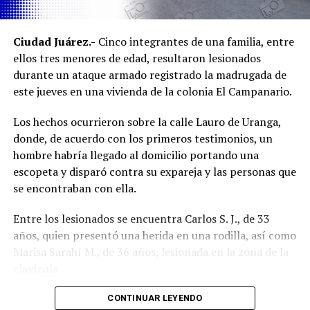
Ambos inmuebles quedaron a disposición del Ministerio
Ciudad Juárez.-
Cinco integrantes de una familia, entre
Público mientras continúan las investigaciones para
ellos tres menores de edad, resultaron lesionados
esclarecer el homicidio y determinar la posible
durante un ataque armado registrado la madrugada de
participación de más personas.
este jueves en una vivienda de la colonia El Campanario.
Los hechos ocurrieron sobre la calle Lauro de Uranga,
donde, de acuerdo con los primeros testimonios, un
hombre habría llegado al domicilio portando una
escopeta y disparó contra su expareja y las personas que
se encontraban con ella.
Entre los lesionados se encuentra Carlos S. J., de 33
años, quien presentó una herida en una rodilla, así como
Marisa Sarahí M., de 36 años, lesionada en la zona de la
clavícula.
También fueron atendidos Damián, de 14 años; Ana, de
CONTINUAR LEYENDO