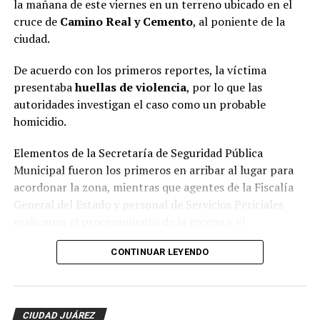
la mañana de este viernes en un terreno ubicado en el
cruce de
Camino Real y Cemento
, al poniente de la
ciudad.
De acuerdo con los primeros reportes, la víctima
presentaba
huellas de violencia
, por lo que las
autoridades investigan el caso como un probable
homicidio.
Elementos de la Secretaría de Seguridad Pública
Municipal fueron los primeros en arribar al lugar para
acordonar la zona, mientras que agentes de la Fiscalía
General del Estado y personal de Servicios Periciales
realizaron el procesamiento de la escena y el
levantamiento de evidencias.
CONTINUAR LEYENDO
Hasta el momento, la identidad de la víctima no ha sido
revelada y las autoridades continúan con las
investigaciones para esclarecer el móvil del crimen y dar
CIUDAD JUÁREZ