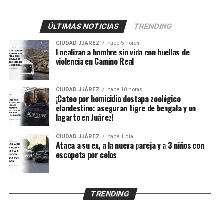
11, y Sarahí, de 9 años, quienes presentaron lesiones
provocadas presuntamente por esquirlas.
ÚLTIMAS NOTICIAS
TRENDING
El probable responsable fue identificado como Abraham
CIUDAD JUÁREZ
hace 5 horas
B., de 38 años, expareja de la mujer y presunto padre de
Localizan a hombre sin vida con huellas de
los menores, de acuerdo con información
violencia en Camino Real
proporcionada por un mando policiaco.
CIUDAD JUÁREZ
hace 18 horas
Agentes ministeriales acudieron al lugar para procesar
¡Cateo por homicidio destapa zoológico
la escena, recabar evidencias e iniciar la búsqueda del
clandestino: aseguran tigre de bengala y un
lagarto en Juárez!
presunto agresor, quien hasta el momento no ha sido
detenido.
CIUDAD JUÁREZ
hace 1 día
Ataca a su ex, a la nueva pareja y a 3 niños con
escopeta por celos
TRENDING