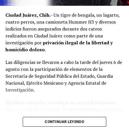
Ciudad Juárez, Chih.-
Un tigre de bengala, un lagarto,
cuatro perros, una camioneta Hummer H3 y diversos
indicios fueron asegurados durante dos cateos
realizados en Ciudad Juárez como parte de una
investigación por
privación ilegal de la libertad y
homicidio doloso
.
Las diligencias se llevaron a cabo la tarde del jueves 6 de
agosto con la participación de elementos de la
Secretaría de Seguridad Pública del Estado, Guardia
Nacional, Ejército Mexicano y Agencia Estatal de
Investigación.
El primer operativo tuvo lugar en un establecimiento
tipo car wash de la colonia
16 de Septiembre
, donde las
autoridades localizaron al tigre de bengala dentro de
CONTINUAR LEYENDO
una jaula, además de un lagarto y cuatro perros.