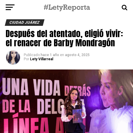
CIUDAD JUÁREZ
Después del atentado, eligió vivir:
el renacer de Barby Mondragón
Publicado
hace 1 año
en
agosto 4, 2025
Por
Lety Villarreal