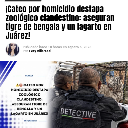
con los responsables.
¡Cateo por homicidio destapa
zoológico clandestino: aseguran
tigre de bengala y un lagarto en
Juárez!
Publicado
hace 18 horas
en
agosto 6, 2026
Por
Lety Villarreal