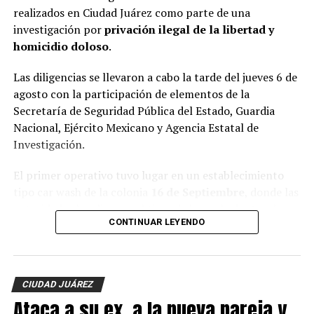
realizados en Ciudad Juárez como parte de una
investigación por
privación ilegal de la libertad y
homicidio doloso
.
Las diligencias se llevaron a cabo la tarde del jueves 6 de
agosto con la participación de elementos de la
Secretaría de Seguridad Pública del Estado, Guardia
Nacional, Ejército Mexicano y Agencia Estatal de
Investigación.
El primer operativo tuvo lugar en un establecimiento
tipo car wash de la colonia
16 de Septiembre
, donde las
autoridades localizaron al tigre de bengala dentro de
CONTINUAR LEYENDO
una jaula, además de un lagarto y cuatro perros.
En el mismo sitio fue asegurada una
Hummer H3
,
vehículo que presuntamente estaría relacionado con los
CIUDAD JUÁREZ
hechos que son investigados.
Ataca a su ex, a la nueva pareja y