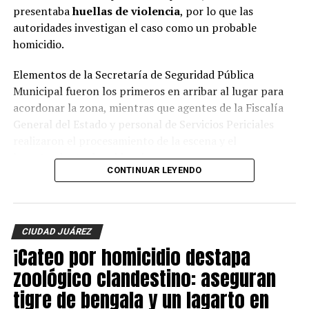
presentaba
huellas de violencia
, por lo que las
autoridades investigan el caso como un probable
homicidio.
Elementos de la Secretaría de Seguridad Pública
Municipal fueron los primeros en arribar al lugar para
acordonar la zona, mientras que agentes de la Fiscalía
General del Estado y personal de Servicios Periciales
realizaron el procesamiento de la escena y el
levantamiento de evidencias.
CONTINUAR LEYENDO
Hasta el momento, la identidad de la víctima no ha sido
revelada y las autoridades continúan con las
investigaciones para esclarecer el móvil del crimen y dar
CIUDAD JUÁREZ
con los responsables.
¡Cateo por homicidio destapa
zoológico clandestino: aseguran
tigre de bengala y un lagarto en