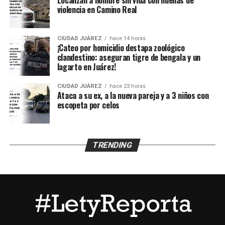
los menores, de acuerdo con información
violencia en Camino Real
proporcionada por un mando policiaco.
CIUDAD JUÁREZ
hace 14 horas
Agentes ministeriales acudieron al lugar para procesar
¡Cateo por homicidio destapa zoológico
la escena, recabar evidencias e iniciar la búsqueda del
clandestino: aseguran tigre de bengala y un
lagarto en Juárez!
presunto agresor, quien hasta el momento no ha sido
detenido.
CIUDAD JUÁREZ
hace 23 horas
Ataca a su ex, a la nueva pareja y a 3 niños con
escopeta por celos
TRENDING