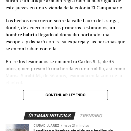
durante un ataque armado registrado la madrugada de
participación de más personas.
este jueves en una vivienda de la colonia El Campanario.
Los hechos ocurrieron sobre la calle Lauro de Uranga,
donde, de acuerdo con los primeros testimonios, un
hombre habría llegado al domicilio portando una
escopeta y disparó contra su expareja y las personas que
se encontraban con ella.
Entre los lesionados se encuentra Carlos S. J., de 33
años, quien presentó una herida en una rodilla, así como
Marisa Sarahí M., de 36 años, lesionada en la zona de la
clavícula.
También fueron atendidos Damián, de 14 años; Ana, de
CONTINUAR LEYENDO
11, y Sarahí, de 9 años, quienes presentaron lesiones
provocadas presuntamente por esquirlas.
ÚLTIMAS NOTICIAS
TRENDING
El probable responsable fue identificado como Abraham
CIUDAD JUÁREZ
hace 21 minutos
B., de 38 años, expareja de la mujer y presunto padre de
Localizan a hombre sin vida con huellas de