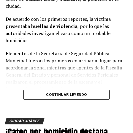
ciudad.
De acuerdo con los primeros reportes, la víctima
presentaba
huellas de violencia
, por lo que las
autoridades investigan el caso como un probable
homicidio.
Elementos de la Secretaría de Seguridad Pública
Municipal fueron los primeros en arribar al lugar para
acordonar la zona, mientras que agentes de la Fiscalía
General del Estado y personal de Servicios Periciales
realizaron el procesamiento de la escena y el
levantamiento de evidencias.
CONTINUAR LEYENDO
Hasta el momento, la identidad de la víctima no ha sido
revelada y las autoridades continúan con las
investigaciones para esclarecer el móvil del crimen y dar
CIUDAD JUÁREZ
con los responsables.
¡Cateo por homicidio destapa