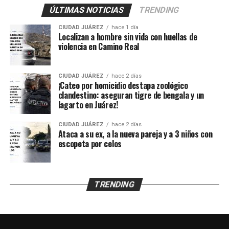
ÚLTIMAS NOTICIAS
TRENDING
El probable responsable fue identificado como Abraham
CIUDAD JUÁREZ
hace 1 día
B., de 38 años, expareja de la mujer y presunto padre de
Localizan a hombre sin vida con huellas de
los menores, de acuerdo con información
violencia en Camino Real
proporcionada por un mando policiaco.
CIUDAD JUÁREZ
hace 2 días
Agentes ministeriales acudieron al lugar para procesar
¡Cateo por homicidio destapa zoológico
la escena, recabar evidencias e iniciar la búsqueda del
clandestino: aseguran tigre de bengala y un
lagarto en Juárez!
presunto agresor, quien hasta el momento no ha sido
detenido.
CIUDAD JUÁREZ
hace 2 días
Ataca a su ex, a la nueva pareja y a 3 niños con
escopeta por celos
TRENDING