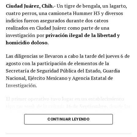
Ciudad Juárez, Chih.-
Un tigre de bengala, un lagarto,
cuatro perros, una camioneta Hummer H3 y diversos
indicios fueron asegurados durante dos cateos
realizados en Ciudad Juárez como parte de una
investigación por
privación ilegal de la libertad y
homicidio doloso
.
Las diligencias se llevaron a cabo la tarde del jueves 6 de
agosto con la participación de elementos de la
Secretaría de Seguridad Pública del Estado, Guardia
Nacional, Ejército Mexicano y Agencia Estatal de
Investigación.
El primer operativo tuvo lugar en un establecimiento
tipo car wash de la colonia
16 de Septiembre
, donde las
autoridades localizaron al tigre de bengala dentro de
CONTINUAR LEYENDO
una jaula, además de un lagarto y cuatro perros.
En el mismo sitio fue asegurada una
Hummer H3
,