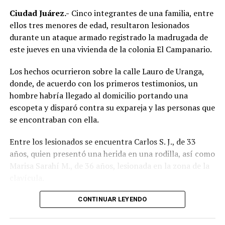
Ambos inmuebles quedaron a disposición del Ministerio
Ciudad Juárez.-
Cinco integrantes de una familia, entre
Público mientras continúan las investigaciones para
ellos tres menores de edad, resultaron lesionados
esclarecer el homicidio y determinar la posible
durante un ataque armado registrado la madrugada de
participación de más personas.
este jueves en una vivienda de la colonia El Campanario.
Los hechos ocurrieron sobre la calle Lauro de Uranga,
donde, de acuerdo con los primeros testimonios, un
hombre habría llegado al domicilio portando una
escopeta y disparó contra su expareja y las personas que
se encontraban con ella.
Entre los lesionados se encuentra Carlos S. J., de 33
años, quien presentó una herida en una rodilla, así como
Marisa Sarahí M., de 36 años, lesionada en la zona de la
clavícula.
También fueron atendidos Damián, de 14 años; Ana, de
CONTINUAR LEYENDO
11, y Sarahí, de 9 años, quienes presentaron lesiones
provocadas presuntamente por esquirlas.