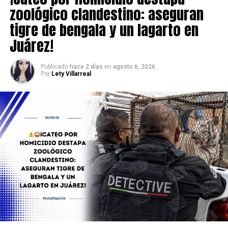
zoológico clandestino: aseguran
tigre de bengala y un lagarto en
Juárez!
Publicado
hace 2 días
en
agosto 6, 2026
Por
Lety Villarreal