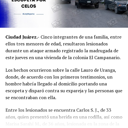
Ambiente acudió al sitio para hacerse cargo del
resguardo y atención de los ejemplares de fauna
silvestre.
Ambos inmuebles quedaron a disposición del Ministerio
Ciudad Juárez.-
Cinco integrantes de una familia, entre
Público mientras continúan las investigaciones para
ellos tres menores de edad, resultaron lesionados
esclarecer el homicidio y determinar la posible
durante un ataque armado registrado la madrugada de
participación de más personas.
este jueves en una vivienda de la colonia El Campanario.
Los hechos ocurrieron sobre la calle Lauro de Uranga,
donde, de acuerdo con los primeros testimonios, un
hombre habría llegado al domicilio portando una
escopeta y disparó contra su expareja y las personas que
se encontraban con ella.
Entre los lesionados se encuentra Carlos S. J., de 33
años, quien presentó una herida en una rodilla, así como
Marisa Sarahí M., de 36 años, lesionada en la zona de la