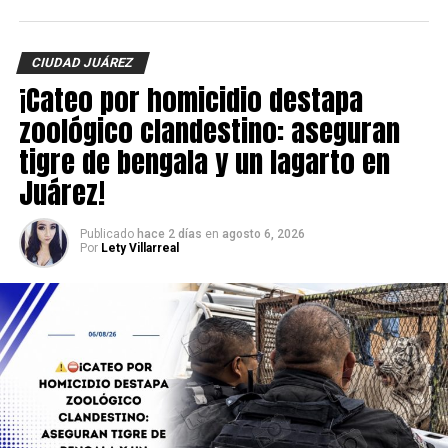
revelada y las autoridades continúan con las
investigaciones para esclarecer el móvil del crimen y dar
CIUDAD JUÁREZ
con los responsables.
¡Cateo por homicidio destapa
zoológico clandestino: aseguran
tigre de bengala y un lagarto en
Juárez!
Publicado
hace 2 días
en
agosto 6, 2026
Por
Lety Villarreal