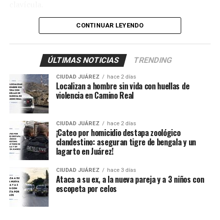
clavícula.
También fueron atendidos Damián, de 14 años; Ana, de
CONTINUAR LEYENDO
11, y Sarahí, de 9 años, quienes presentaron lesiones
provocadas presuntamente por esquirlas.
ÚLTIMAS NOTICIAS
TRENDING
El probable responsable fue identificado como Abraham
CIUDAD JUÁREZ
hace 2 días
B., de 38 años, expareja de la mujer y presunto padre de
Localizan a hombre sin vida con huellas de
los menores, de acuerdo con información
violencia en Camino Real
proporcionada por un mando policiaco.
CIUDAD JUÁREZ
hace 2 días
Agentes ministeriales acudieron al lugar para procesar
¡Cateo por homicidio destapa zoológico
la escena, recabar evidencias e iniciar la búsqueda del
clandestino: aseguran tigre de bengala y un
lagarto en Juárez!
presunto agresor, quien hasta el momento no ha sido
detenido.
CIUDAD JUÁREZ
hace 3 días
Ataca a su ex, a la nueva pareja y a 3 niños con
escopeta por celos