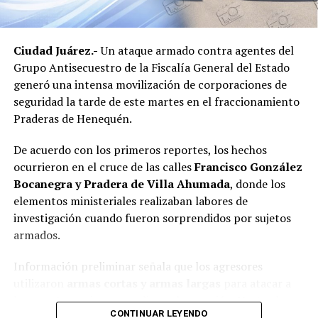
ha emitido un posicionamiento oficial para confirmar o
aclarar las circunstancias de la intervención.
Ciudad Juárez.-
Un ataque armado contra agentes del
Grupo Antisecuestro de la Fiscalía General del Estado
generó una intensa movilización de corporaciones de
seguridad la tarde de este martes en el fraccionamiento
Praderas de Henequén.
De acuerdo con los primeros reportes, los hechos
ocurrieron en el cruce de las calles
Francisco González
Bocanegra y Pradera de Villa Ahumada
, donde los
elementos ministeriales realizaban labores de
investigación cuando fueron sorprendidos por sujetos
armados.
Información preliminar señala que los agresores
utilizaron
armas cortas y armas largas
para atacar a
los agentes, quienes repelieron la agresión. Hasta el
CONTINUAR LEYENDO
momento, las autoridades no han informado de manera