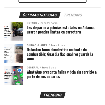
oficial si hay personas lesionadas, detenidas o fallecidas
como consecuencia del enfrentamiento.
ÚLTIMAS NOTICIAS
TRENDING
Tras el ataque, elementos de los tres órdenes de
ESTADO
hace 20 horas
gobierno desplegaron un operativo en el sector para
Les disparan a policías estatales en Aldama,
usaron poncha llantas en carretera
localizar a los responsables y asegurar la zona.
Se espera que en las próximas horas la Fiscalía General
CIUDAD JUÁREZ
hace 2 días
del Estado emita información oficial sobre lo ocurrido y
Detectan toma clandestina en ducto de
combustible; Guardia Nacional resguarda la
el saldo del ataque.
zona
GENERAL
hace 3 días
WhatsApp presenta fallas y deja sin servicio a
parte de sus usuarios
TRENDING