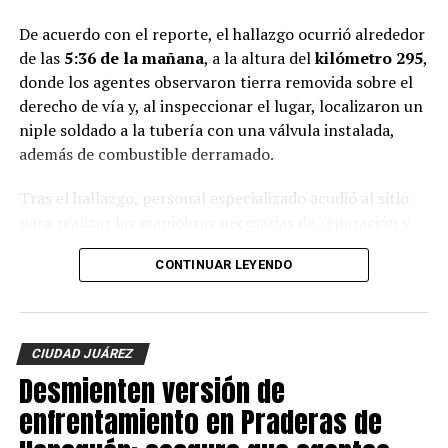
De acuerdo con el reporte, el hallazgo ocurrió alrededor
de las
5:36 de la mañana
, a la altura del
kilómetro 295
,
donde los agentes observaron tierra removida sobre el
derecho de vía y, al inspeccionar el lugar, localizaron un
niple soldado a la tubería con una válvula instalada,
además de combustible derramado.
Tras el hallazgo, personal especializado acudió al sitio
para realizar las maniobras necesarias de reparación y
control de la fuga, mientras elementos de la
Guardia
CONTINUAR LEYENDO
Nacional
, el
Ejército Mexicano
y otras autoridades
como PEMEX mantienen resguardada la zona para
garantizar la seguridad durante los trabajos.
CIUDAD JUÁREZ
Hasta el momento
no se reportan personas detenidas
Desmienten versión de
y las autoridades federales mantienen las
investigaciones para identificar a los responsables de la
enfrentamiento en Praderas de
instalación ilegal.